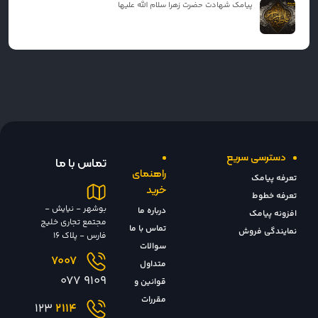
پیامک شهادت حضرت زهرا سلام الله علیها
دسترسی سریع
تماس با ما
راهنمای
تعرفه پیامک
خرید
تعرفه خطوط
بوشهر - نیایش -
درباره ما
افزونه پیامک
مجتمع تجاری خلیج
تماس با ما
نمایندگی فروش
فارس - پلاک 16
سوالات
7007
متداول
9109 077
قوانین و
مقررات
123
2114