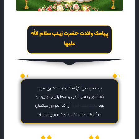
پیامک ولادت حضرت زینب سلام الله
علیها
پیامک ولادت حضرت زینب (س)
بيت مرتضي (ع) شاه ولايت اختري سر زد
که از نور رخش، ارض و سما را زيب و زيور زد
بود
ميلاد زينب (س)
آن که اندر روز ميلادش
در آغوش حسينش خنده بر روي برادر زد
میهن پیامک