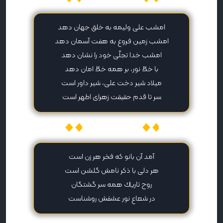
امشب علی ولیمه به خلق جهان دهد
امشب زمین فروغ به هفت آسمان دهد
امشب خدا تجلّی خود را نشان دهد
با خطّ نور، بر همه خطّ امان دهد
میلاد شیر دخت علی، شیر داور است
سر تا قدم حقیقت زهرای اطهر است
میهن پیامک
آمد آن‏ بانو كه ‏فخر هر زن ‏است
هر دلى با ذكر نامش گلشن‏ است
روح تاريك همه سر گشتگان
در شعاع نور عشقش روشن‏است