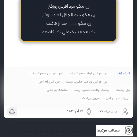
زن مگو مرد آفرین روزگار
زن مگو بنت الجلال اخت الوقار
زن مگو
عرش
خدا را قائمه
یک محمد یک علی یک فاطمه
کلیدواژه :
اس ام اس تولد حضرت زینب
اس ام اس حضرت زینب
اس ام اس ولادت حضرت زینب
پنل اس ام اس
پنل پیامک
پیامک ولادت حضرت زینب
سامانه پیامکی
میهن اس ام اس
میهن پیامک
میهن پیامک
15 آذر 1403
مطالب مرتبط