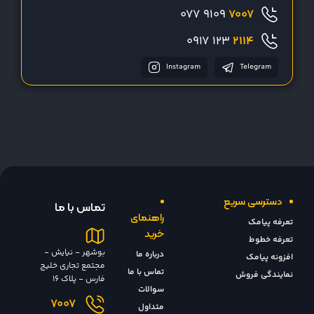
9109 077
7007
123 0917
2114
Instagram
Telegram
دسترسی سریع
تماس با ما
راهنمای
تعرفه پیامک
خرید
تعرفه خطوط
بوشهر - نیایش -
درباره ما
افزونه پیامک
مجتمع تجاری خلیج
تماس با ما
نمایندگی فروش
فارس - پلاک 16
سوالات
7007
متداول