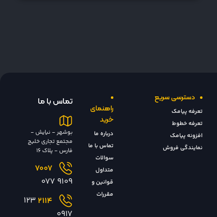
دسترسی سریع
تماس با ما
راهنمای
تعرفه پیامک
خرید
تعرفه خطوط
بوشهر - نیایش -
درباره ما
افزونه پیامک
مجتمع تجاری خلیج
تماس با ما
نمایندگی فروش
فارس - پلاک 16
سوالات
7007
متداول
9109 077
قوانین و
مقررات
123
2114
0917