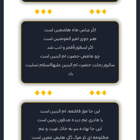
میهن پیامک
اگر عباس ماه هاشمین است
هنر جوی امیر المومنین است
اگر اسطورۀفخر و ادب شد
چو مامش حضرت ام البنین است
سالروز رحلت حضرت ام البنین علیهاالسلام تسلیت
باد.
میهن پیامک
این جا مزار فاطمه، ام البنین است
یا مادری غم دیده مدفون زمین است
این جا نهاده سر به خاک غربت و غم
مظلومه ای کز مرگ گل هایش غمین است