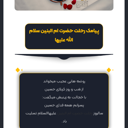
پیامک رحلت حضرت ام البنین سلام
الله علیها
پیامک رحلت حضرت ام البنین (س)
روضه هایی عجیب میخواند
از شب و روز کربلای حسین
با خجالت به زینبش میگفت:
پسرانم همه فدای حسین
سالروز
رحلت حضرت ام البنین
علیهاالسلام تسلیت
باد.