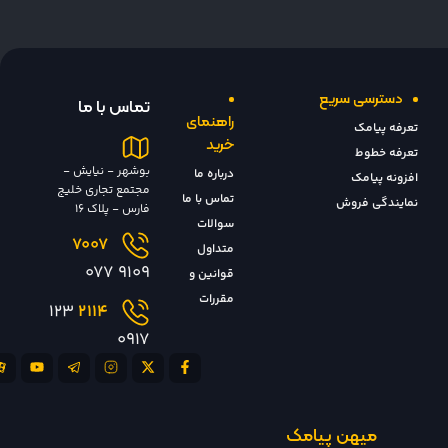
دسترسی سریع
تماس با ما
راهنمای
تعرفه پیامک
خرید
تعرفه خطوط
بوشهر - نیایش -
درباره ما
افزونه پیامک
مجتمع تجاری خلیج
تماس با ما
نمایندگی فروش
فارس - پلاک 16
سوالات
7007
متداول
9109 077
قوانین و
مقررات
123
2114
0917
میهن پیامک