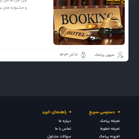
پنل اس ام اس برا
و جشنواره های بزر
میهن پیامک
17 آذر 1403
دسترسی سریع
راهنمای خرید
تعرفه پیامک
درباره ما
تعرفه خطوط
تماس با ما
افزونه پیامک
سوالات متداول