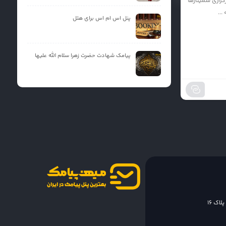
اری سمينار‌ها
...
پنل اس ام اس برای هتل
پیامک شهادت حضرت زهرا سلام الله علیها
اک 16