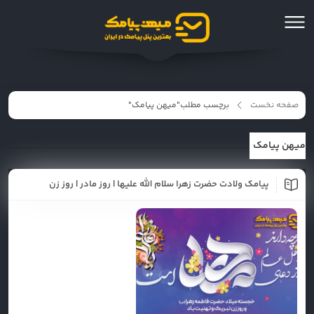
صفحه نخست
برچسب مطلب"میهن پیامک"
میهن پیامک
پیامک ولادت حضرت زهرا سلام الله علیها | روز مادر | روز زن