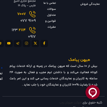
مجتمع تجاری خلیج
تماس با ما
نمایندگی فروش
فارس - پلاک 16
سوالات
7007
متداول
9109 077
قوانین و
مقررات
123
2114
0917
میهن پیامک
بیش از 10 سال است که میهن پیامک در زمینه ی ارائه خدمات پیام
کوتاه فعالیت می‌کند و با داشتن تیم مجرب و فعال به صورت ۲۴
نم
ساعته به کاربران و نمایندگان خدمات رسانی می کند و این امر باعث
اع
شده تا رضایت %۱۰۰ کاربران و نمایندگان خود را جلب نماید .
کلیه حقوق برای
شرکت میزبان وب