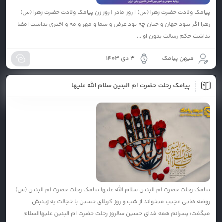
پیامک ولادت حضرت زهرا (س) | روز مادر | روز زن پیامک ولادت حضرت زهرا (س)
زهرا اگر نبود جهان و جنان چه بود عرض و سما و مهر و مه و اختری نداشت امضا
نداشت حکم رسالت بدون او ...
میهن پیامک
3 دی 1403
پیامک رحلت حضرت ام البنین سلام الله علیها
پیامک رحلت حضرت ام البنین سلام الله علیها پیامک رحلت حضرت ام البنین (س)
روضه هایی عجیب میخواند از شب و روز کربلای حسین با خجالت به زینبش
میگفت: پسرانم همه فدای حسین سالروز رحلت حضرت ام البنین علیهاالسلام