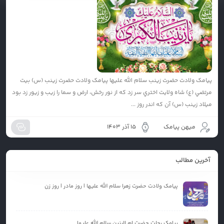
پیامک ولادت حضرت زینب سلام الله علیها پیامک ولادت حضرت زینب (س) بيت
مرتضي (ع) شاه ولايت اختري سر زد که از نور رخش، ارض و سما را زيب و زيور زد بود
ميلاد زينب (س) آن که اندر روز ...
میهن پیامک
15 آذر 1403
آخرین مطالب
پیامک ولادت حضرت زهرا سلام الله علیها | روز مادر | روز زن
پیامک رحلت حضرت ام البنین سلام الله علیها