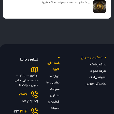
پیامک شهادت حضرت زهرا سلام الله علیها
دسترسی سریع
تماس با ما
راهنمای
تعرفه پیامک
خرید
تعرفه خطوط
بوشهر - نیایش -
درباره ما
افزونه پیامک
مجتمع تجاری خلیج
تماس با ما
نمایندگی فروش
فارس - پلاک 16
سوالات
7007
متداول
9109 077
قوانین و
مقررات
123
2114