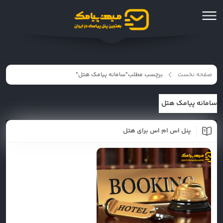
صفحه نخست
برچسب مطلب"سامانه پیامک هتل"
سامانه پیامک هتل
پنل اس ام اس برای هتل